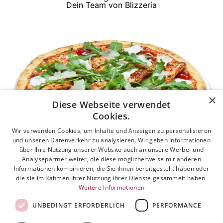
Dein Team von Blizzeria
×
Navigation überspringen
Diese Webseite verwendet
Cookies.
Wir verwenden Cookies, um Inhalte und Anzeigen zu personalisieren
und unseren Datenverkehr zu analysieren. Wir geben Informationen
über Ihre Nutzung unserer Website auch an unsere Werbe- und
Analysepartner weiter, die diese möglicherweise mit anderen
Informationen kombinieren, die Sie ihnen bereitgestellt haben oder
COOKIE-EINSTELLUNGEN
die sie im Rahmen Ihrer Nutzung ihrer Dienste gesammelt haben.
PIZZA
NACHHALTIGKEIT
Weitere Informationen
TAKE'N'BAKE®
KONTAKT
UNBEDINGT ERFORDERLICH
PERFORMANCE
IMPRESSUM
AGB