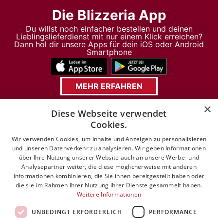
Die Blizzeria App
Du willst noch einfacher bestellen und deinen
Lieblingslieferdienst mit nur einem Klick erreichen?
Dann hol dir unsere Apps für dein iOS oder Android
Smartphone
MEHR ERFAHREN
×
Navigation überspringen
Diese Webseite verwendet
Cookies.
Wir verwenden Cookies, um Inhalte und Anzeigen zu personalisieren
und unseren Datenverkehr zu analysieren. Wir geben Informationen
über Ihre Nutzung unserer Website auch an unsere Werbe- und
Analysepartner weiter, die diese möglicherweise mit anderen
Informationen kombinieren, die Sie ihnen bereitgestellt haben oder
COOKIE-EINSTELLUNGEN
PIZZA
die sie im Rahmen Ihrer Nutzung ihrer Dienste gesammelt haben.
NACHHALTIGKEIT
Weitere Informationen
TAKE'N'BAKE®
KONTAKT
UNBEDINGT ERFORDERLICH
PERFORMANCE
IMPRESSUM